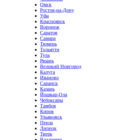
Омск
Ростов-на-Дону
Уфа
Красноярск
Воронеж
Саратов
Самара
Тюмень
Тольятти
Тула
Рязань
Великий Новгород
Калуга
Иваново
Саранск
Казань
Йошкар-Ола
Чебоксары
Тамбов
Киров
Ульяновск
Пенза
Липецк
Тверь
Владимир