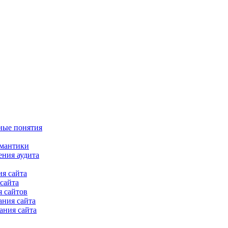
ные понятия
емантики
ения аудита
я сайта
сайта
 сайтов
ания сайта
ания сайта