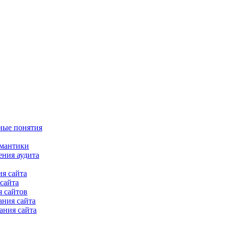
ные понятия
емантики
ения аудита
я сайта
сайта
 сайтов
ания сайта
ания сайта