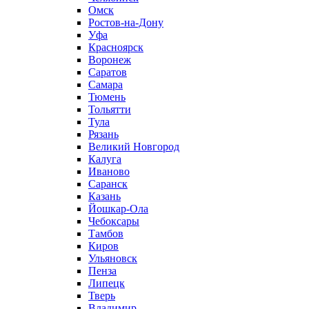
Омск
Ростов-на-Дону
Уфа
Красноярск
Воронеж
Саратов
Самара
Тюмень
Тольятти
Тула
Рязань
Великий Новгород
Калуга
Иваново
Саранск
Казань
Йошкар-Ола
Чебоксары
Тамбов
Киров
Ульяновск
Пенза
Липецк
Тверь
Владимир