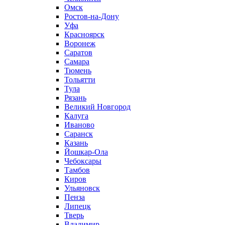
Омск
Ростов-на-Дону
Уфа
Красноярск
Воронеж
Саратов
Самара
Тюмень
Тольятти
Тула
Рязань
Великий Новгород
Калуга
Иваново
Саранск
Казань
Йошкар-Ола
Чебоксары
Тамбов
Киров
Ульяновск
Пенза
Липецк
Тверь
Владимир