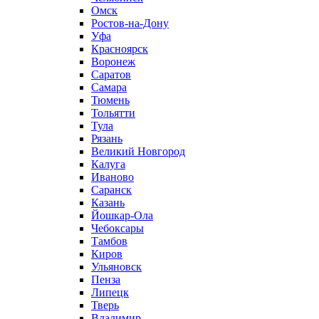
Омск
Ростов-на-Дону
Уфа
Красноярск
Воронеж
Саратов
Самара
Тюмень
Тольятти
Тула
Рязань
Великий Новгород
Калуга
Иваново
Саранск
Казань
Йошкар-Ола
Чебоксары
Тамбов
Киров
Ульяновск
Пенза
Липецк
Тверь
Владимир