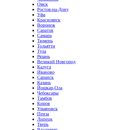
Омск
Ростов-на-Дону
Уфа
Красноярск
Воронеж
Саратов
Самара
Тюмень
Тольятти
Тула
Рязань
Великий Новгород
Калуга
Иваново
Саранск
Казань
Йошкар-Ола
Чебоксары
Тамбов
Киров
Ульяновск
Пенза
Липецк
Тверь
Владимир