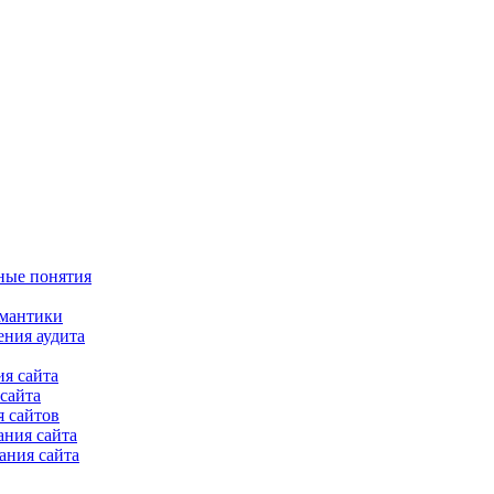
ные понятия
емантики
ения аудита
я сайта
сайта
 сайтов
ания сайта
ания сайта