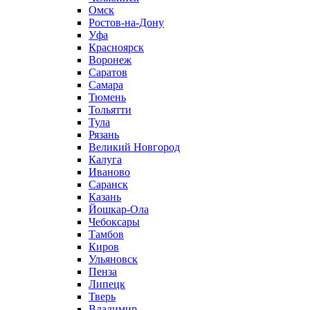
Омск
Ростов-на-Дону
Уфа
Красноярск
Воронеж
Саратов
Самара
Тюмень
Тольятти
Тула
Рязань
Великий Новгород
Калуга
Иваново
Саранск
Казань
Йошкар-Ола
Чебоксары
Тамбов
Киров
Ульяновск
Пенза
Липецк
Тверь
Владимир