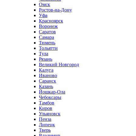
Омск
Ростов-на-Дону
Уфа
Красноярск
Воронеж
Саратов
Самара
Тюмень
Тольятти
Тула
Рязань
Великий Новгород
Калуга
Иваново
Саранск
Казань
Йошкар-Ола
Чебоксары
Тамбов
Киров
Ульяновск
Пенза
Липецк
Тверь
Владимир