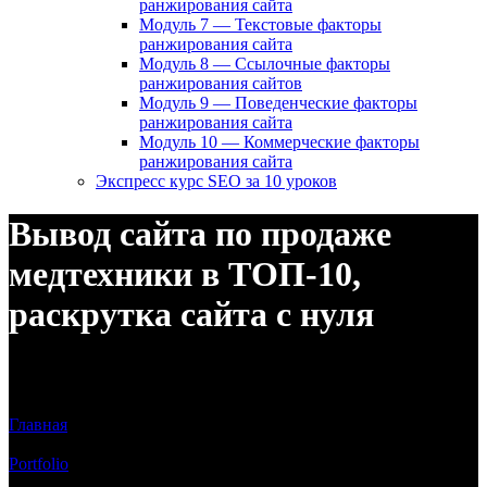
ранжирования сайта
Модуль 7 — Текстовые факторы
ранжирования сайта
Модуль 8 — Ссылочные факторы
ранжирования сайтов
Модуль 9 — Поведенческие факторы
ранжирования сайта
Модуль 10 — Коммерческие факторы
ранжирования сайта
Экспресс курс SEO за 10 уроков
Вывод сайта по продаже
медтехники в ТОП-10,
раскрутка сайта с нуля
Интернет магазин медтехники, оптики и ортопедических
товаров medtech-plus.ru
Главная
/
Portfolio
/