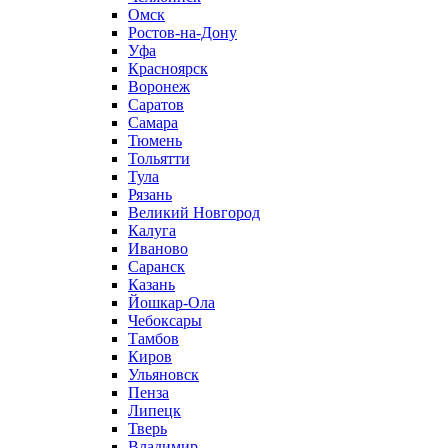
Омск
Ростов-на-Дону
Уфа
Красноярск
Воронеж
Саратов
Самара
Тюмень
Тольятти
Тула
Рязань
Великий Новгород
Калуга
Иваново
Саранск
Казань
Йошкар-Ола
Чебоксары
Тамбов
Киров
Ульяновск
Пенза
Липецк
Тверь
Владимир