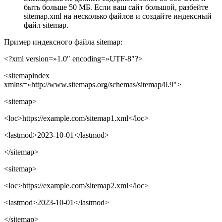
быть больше 50 МБ. Если ваш сайт большой, разбейте
sitemap.xml на несколько файлов и создайте индексный
файл sitemap.
Пример индексного файла sitemap:
<?xml version=»1.0″ encoding=»UTF-8″?>
<sitemapindex
xmlns=»http://www.sitemaps.org/schemas/sitemap/0.9″>
<sitemap>
<loc>https://example.com/sitemap1.xml</loc>
<lastmod>2023-10-01</lastmod>
</sitemap>
<sitemap>
<loc>https://example.com/sitemap2.xml</loc>
<lastmod>2023-10-01</lastmod>
</sitemap>