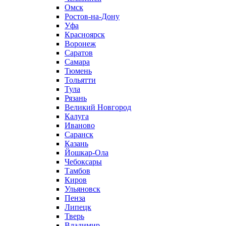
Омск
Ростов-на-Дону
Уфа
Красноярск
Воронеж
Саратов
Самара
Тюмень
Тольятти
Тула
Рязань
Великий Новгород
Калуга
Иваново
Саранск
Казань
Йошкар-Ола
Чебоксары
Тамбов
Киров
Ульяновск
Пенза
Липецк
Тверь
Владимир