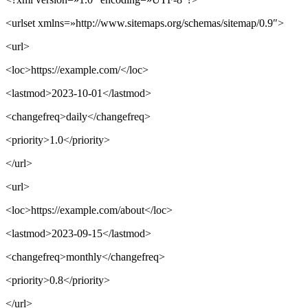
<urlset xmlns=»http://www.sitemaps.org/schemas/sitemap/0.9″>
<url>
<loc>https://example.com/</loc>
<lastmod>2023-10-01</lastmod>
<changefreq>daily</changefreq>
<priority>1.0</priority>
</url>
<url>
<loc>https://example.com/about</loc>
<lastmod>2023-09-15</lastmod>
<changefreq>monthly</changefreq>
<priority>0.8</priority>
</url>