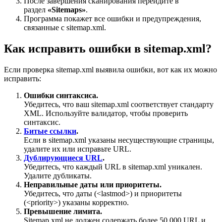
После завершения сканирования перейдите в
раздел
«Sitemaps»
.
Программа покажет все ошибки и предупреждения,
связанные с sitemap.xml.
Как исправить ошибки в sitemap.xml?
Если проверка sitemap.xml выявила ошибки, вот как их можно
исправить:
Ошибки синтаксиса.
Убедитесь, что ваш sitemap.xml соответствует стандарту
XML. Используйте валидатор, чтобы проверить
синтаксис.
Битые ссылки
.
Если в sitemap.xml указаны несуществующие страницы,
удалите их или исправьте URL.
Дублирующиеся URL
.
Убедитесь, что каждый URL в sitemap.xml уникален.
Удалите дубликаты.
Неправильные даты или приоритеты.
Убедитесь, что даты (<lastmod>) и приоритеты
(<priority>) указаны корректно.
Превышение лимита.
Sitemap.xml не должен содержать более 50 000 URL и