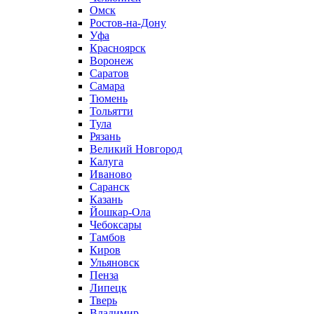
Омск
Ростов-на-Дону
Уфа
Красноярск
Воронеж
Саратов
Самара
Тюмень
Тольятти
Тула
Рязань
Великий Новгород
Калуга
Иваново
Саранск
Казань
Йошкар-Ола
Чебоксары
Тамбов
Киров
Ульяновск
Пенза
Липецк
Тверь
Владимир