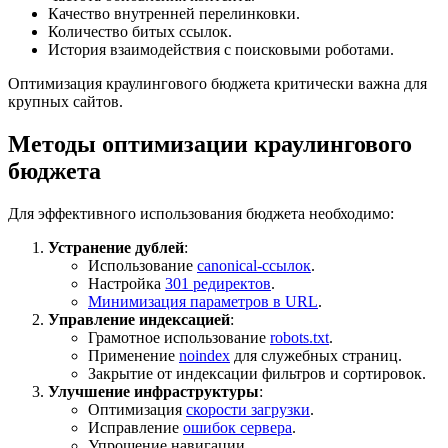
Качество внутренней перелинковки.
Количество битых ссылок.
История взаимодействия с поисковыми роботами.
Оптимизация краулингового бюджета критически важна для
крупных сайтов.
Методы оптимизации краулингового
бюджета
Для эффективного использования бюджета необходимо:
Устранение дублей
:
Использование
canonical-ссылок
.
Настройка
301 редиректов
.
Минимизация параметров в URL
.
Управление индексацией
:
Грамотное использование
robots.txt
.
Применение
noindex
для служебных страниц.
Закрытие от индексации фильтров и сортировок.
Улучшение инфраструктуры
:
Оптимизация
скорости загрузки
.
Исправление
ошибок сервера
.
Упрощение навигации.