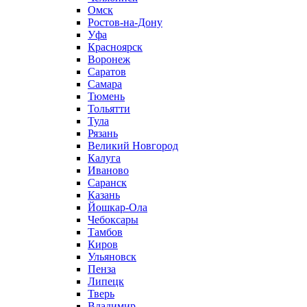
Омск
Ростов-на-Дону
Уфа
Красноярск
Воронеж
Саратов
Самара
Тюмень
Тольятти
Тула
Рязань
Великий Новгород
Калуга
Иваново
Саранск
Казань
Йошкар-Ола
Чебоксары
Тамбов
Киров
Ульяновск
Пенза
Липецк
Тверь
Владимир