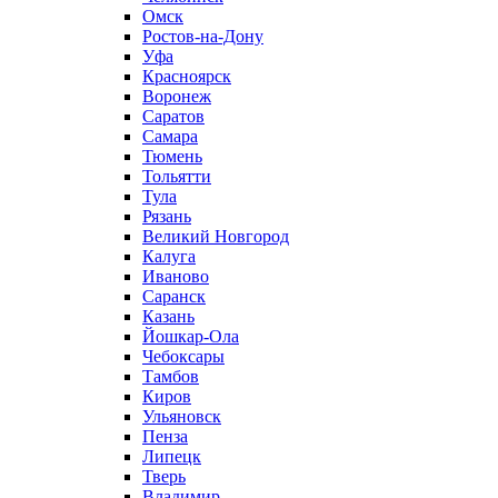
Омск
Ростов-на-Дону
Уфа
Красноярск
Воронеж
Саратов
Самара
Тюмень
Тольятти
Тула
Рязань
Великий Новгород
Калуга
Иваново
Саранск
Казань
Йошкар-Ола
Чебоксары
Тамбов
Киров
Ульяновск
Пенза
Липецк
Тверь
Владимир