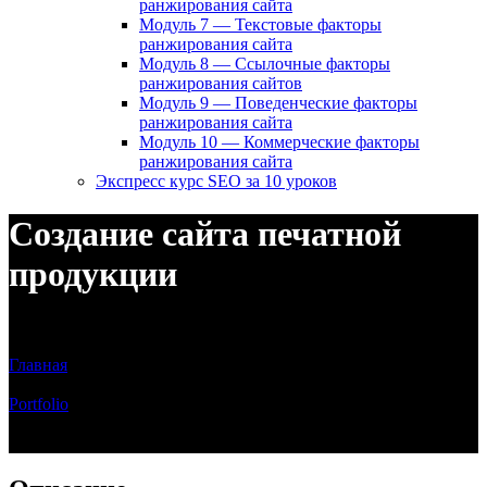
ранжирования сайта
Модуль 7 — Текстовые факторы
ранжирования сайта
Модуль 8 — Ссылочные факторы
ранжирования сайтов
Модуль 9 — Поведенческие факторы
ранжирования сайта
Модуль 10 — Коммерческие факторы
ранжирования сайта
Экспресс курс SEO за 10 уроков
Создание сайта печатной
продукции
Сайт каталог по продаже печатной продукции bannermsk.ru
Главная
/
Portfolio
/
Создание сайта печатной продукции