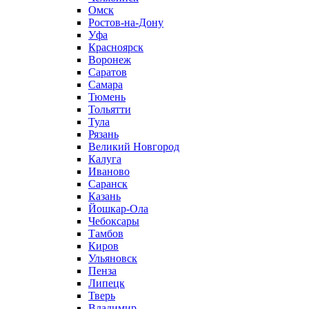
Омск
Ростов-на-Дону
Уфа
Красноярск
Воронеж
Саратов
Самара
Тюмень
Тольятти
Тула
Рязань
Великий Новгород
Калуга
Иваново
Саранск
Казань
Йошкар-Ола
Чебоксары
Тамбов
Киров
Ульяновск
Пенза
Липецк
Тверь
Владимир