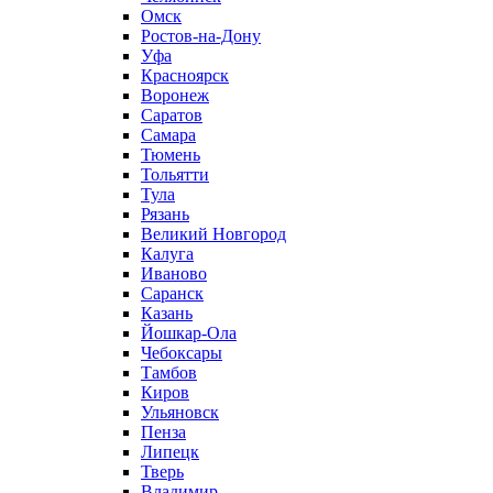
Омск
Ростов-на-Дону
Уфа
Красноярск
Воронеж
Саратов
Самара
Тюмень
Тольятти
Тула
Рязань
Великий Новгород
Калуга
Иваново
Саранск
Казань
Йошкар-Ола
Чебоксары
Тамбов
Киров
Ульяновск
Пенза
Липецк
Тверь
Владимир