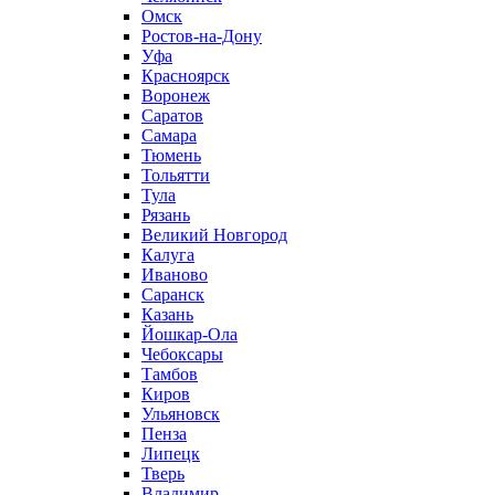
Омск
Ростов-на-Дону
Уфа
Красноярск
Воронеж
Саратов
Самара
Тюмень
Тольятти
Тула
Рязань
Великий Новгород
Калуга
Иваново
Саранск
Казань
Йошкар-Ола
Чебоксары
Тамбов
Киров
Ульяновск
Пенза
Липецк
Тверь
Владимир