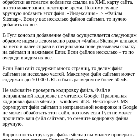
обработки автоматом добавится ссылка на XML карту сайта,
но это может занять некоторое время. Поэтому лучше
вручную добавить этот файл: «Индексация» -> «Файлы
Sitemap». Если у вас несколько файлов сайтмап, то нужно
добавить их все.
В Гугл консоли добавление файла осуществляется следующим
образом: ищем в левом меню раздел «Файлы Sitemap» кликаем
на него и далее справа в специальном поле указываем ссылку
на сайтмап и нажимаем Enter. Если файлов несколько – то по
очереди вводим их все.
Если Ваш сайт содержит много страниц, то делим файл
сайтмап на несколько частей. Максимум файл сайтмап может
содержать до 50 000 URL и быть размером не более 50 мБ.
Не забывайте проверить кодировку файла. Файл в
неправильной кодировке не читается Google. Правильная
кодировка файла sitemap – windows utf-8. Некоторые CMS
формируют файл сайтмап в неправильной кодировке и Google
не может обработать этот файл, поэтому если Гугл не может
прочитать ваш файл сайтмап, то смените кодировку файла
вручную.
Корректность структуры файла sitemap вы можете проверить