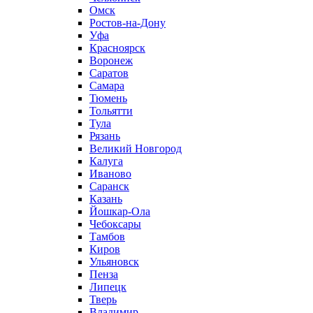
Омск
Ростов-на-Дону
Уфа
Красноярск
Воронеж
Саратов
Самара
Тюмень
Тольятти
Тула
Рязань
Великий Новгород
Калуга
Иваново
Саранск
Казань
Йошкар-Ола
Чебоксары
Тамбов
Киров
Ульяновск
Пенза
Липецк
Тверь
Владимир