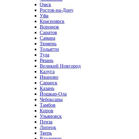
Омск
Ростов-на-Дону
Уфа
Красноярск
Воронеж
Саратов
Самара
Тюмень
Тольятти
Тула
Рязань
Великий Новгород
Калуга
Иваново
Саранск
Казань
Йошкар-Ола
Чебоксары
Тамбов
Киров
Ульяновск
Пенза
Липецк
Тверь
Владимир