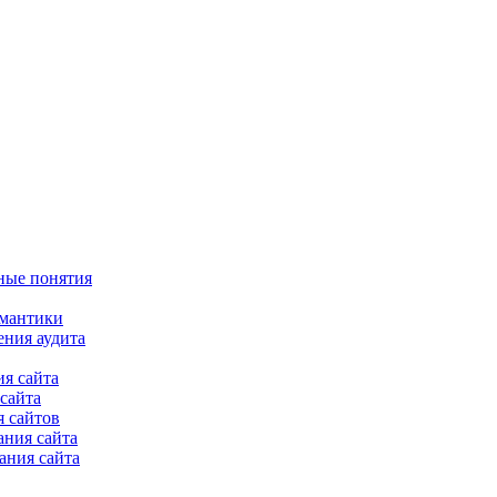
ные понятия
емантики
ения аудита
я сайта
сайта
 сайтов
ания сайта
ания сайта