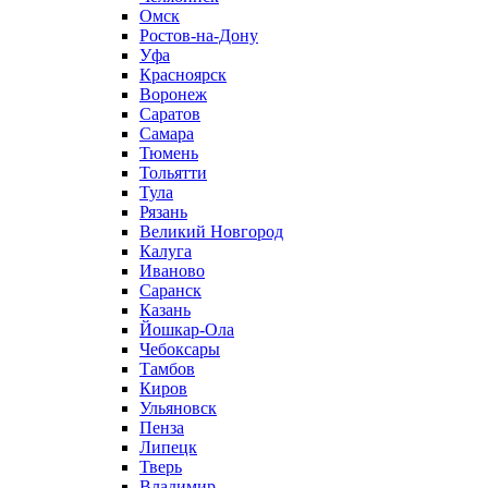
Омск
Ростов-на-Дону
Уфа
Красноярск
Воронеж
Саратов
Самара
Тюмень
Тольятти
Тула
Рязань
Великий Новгород
Калуга
Иваново
Саранск
Казань
Йошкар-Ола
Чебоксары
Тамбов
Киров
Ульяновск
Пенза
Липецк
Тверь
Владимир