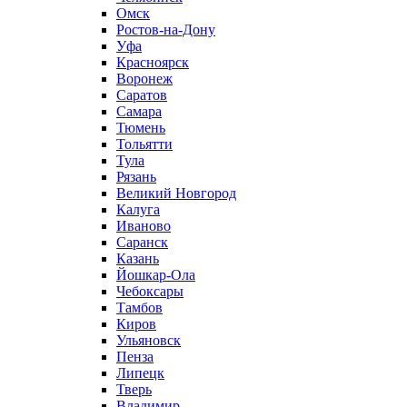
Омск
Ростов-на-Дону
Уфа
Красноярск
Воронеж
Саратов
Самара
Тюмень
Тольятти
Тула
Рязань
Великий Новгород
Калуга
Иваново
Саранск
Казань
Йошкар-Ола
Чебоксары
Тамбов
Киров
Ульяновск
Пенза
Липецк
Тверь
Владимир