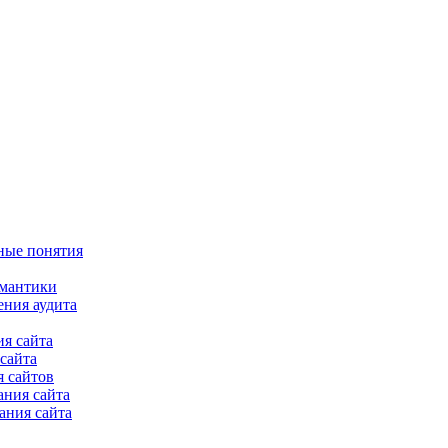
ные понятия
емантики
ения аудита
я сайта
сайта
 сайтов
ания сайта
ания сайта