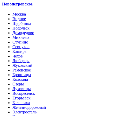
Новопетровское
Москва
Видное
Щербинка
Подольск
Домодедово
Михнево
Ступино
Серпухов
Кашира
Чехов
Люберцы
Жуковский
Раменское
Бронницы
Коломна
Озеры
Луховицы
Воскресенск
Егорьевск
Балашиха
Железнодорожный
Электросталь