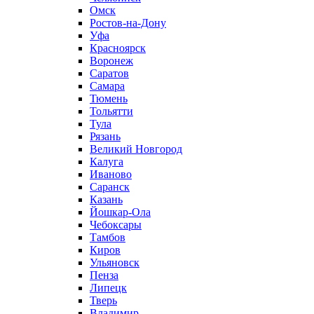
Омск
Ростов-на-Дону
Уфа
Красноярск
Воронеж
Саратов
Самара
Тюмень
Тольятти
Тула
Рязань
Великий Новгород
Калуга
Иваново
Саранск
Казань
Йошкар-Ола
Чебоксары
Тамбов
Киров
Ульяновск
Пенза
Липецк
Тверь
Владимир