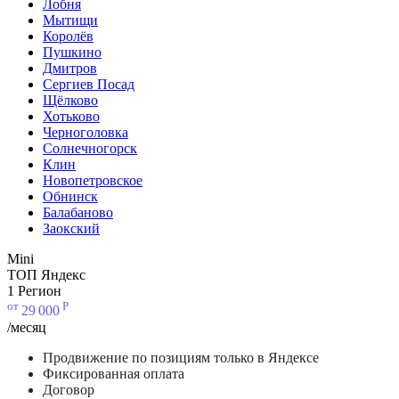
Лобня
Мытищи
Королёв
Пушкино
Дмитров
Сергиев Посад
Щёлково
Хотьково
Черноголовка
Солнечногорск
Клин
Новопетровское
Обнинск
Балабаново
Заокский
Mini
ТОП Яндекс
1 Регион
от
Р
29
000
/месяц
Продвижение по позициям только в Яндексе
Фиксированная оплата
Договор