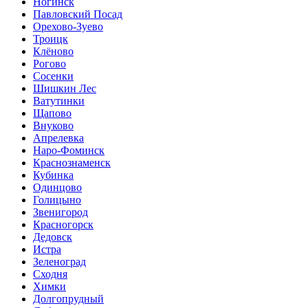
Ногинск
Павловский Посад
Орехово-Зуево
Троицк
Клёново
Рогово
Сосенки
Шишкин Лес
Ватутинки
Щапово
Внуково
Апрелевка
Наро-Фоминск
Краснознаменск
Кубинка
Одинцово
Голицыно
Звенигород
Красногорск
Дедовск
Истра
Зеленоград
Сходня
Химки
Долгопрудный