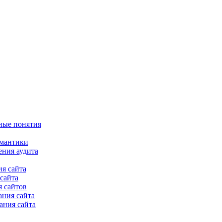
ные понятия
емантики
ения аудита
я сайта
сайта
 сайтов
ания сайта
ания сайта