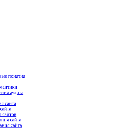
ные понятия
емантики
ения аудита
я сайта
сайта
 сайтов
ания сайта
ания сайта