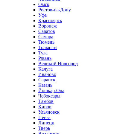
Омск
Ростов-на-Дону
Уфа
Красноярск
Воронеж
Саратов
Самара
Тюмень
Тольятти
Тула
Рязань
Великий Новгород
Калуга
Иваново
Саранск
Казань
Йошкар-Ола
Чебоксары
Тамбов
Киров
Ульяновск
Пенза
Липецк
Тверь
Владимир