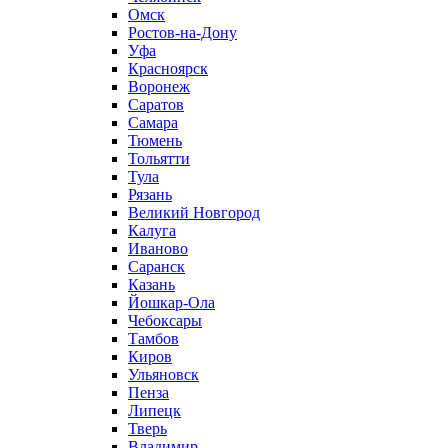
Омск
Ростов-на-Дону
Уфа
Красноярск
Воронеж
Саратов
Самара
Тюмень
Тольятти
Тула
Рязань
Великий Новгород
Калуга
Иваново
Саранск
Казань
Йошкар-Ола
Чебоксары
Тамбов
Киров
Ульяновск
Пенза
Липецк
Тверь
Владимир