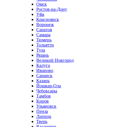
Омск
Ростов-на-Дону
Уфа
Красноярск
Воронеж
Саратов
Самара
Тюмень
Тольятти
Тула
Рязань
Великий Новгород
Калуга
Иваново
Саранск
Казань
Йошкар-Ола
Чебоксары
Тамбов
Киров
Ульяновск
Пенза
Липецк
Тверь
Владимир